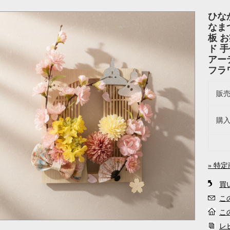
ひな
なま
板 
ド 
アー
フラ
販
購
» 特
買
こ
こ
レ