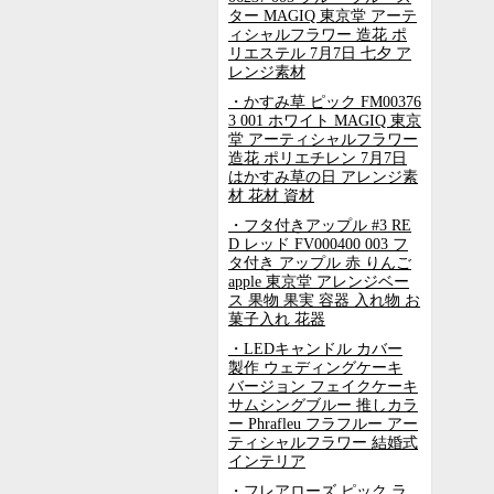
ター MAGIQ 東京堂 アーテ
ィシャルフラワー 造花 ポ
リエステル 7月7日 七夕 ア
レンジ素材
・かすみ草 ピック FM00376
3 001 ホワイト MAGIQ 東京
堂 アーティシャルフラワー
造花 ポリエチレン 7月7日
はかすみ草の日 アレンジ素
材 花材 資材
・フタ付きアップル #3 RE
D レッド FV000400 003 フ
タ付き アップル 赤 りんご
apple 東京堂 アレンジベー
ス 果物 果実 容器 入れ物 お
菓子入れ 花器
・LEDキャンドル カバー
製作 ウェディングケーキ
バージョン フェイクケーキ
サムシングブルー 推しカラ
ー Phrafleu フラフルー アー
ティシャルフラワー 結婚式
インテリア
・フレアローズ ピック ラ