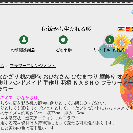
ーム
フラワーアレンジメント
＞
なかざり 桃の節句 おひなさん ひなまつり 壁飾り オブジ
飾り ハンドメイド 手作り 花梢 ＫＡＳＨＯ フラワーア
ラワー
桃の節句 ひなかざり】
うちやお店を彩る桃の節句の飾りとしてお楽しみください。
飾りとしても置物（オブジェ）として、またプレゼントにもおススメで
のサイズ＝約高さ25cm 横23cm 厚み 5cm
質＝木製突板・造花アーティシャルフラワー
使用する花材資材は入荷時期によって変わる可能性があります。
画面と実物の色は若干違います