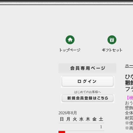
ホ
ひ
雛
フ
はじめてのお客様へ
【
お
壁
2026年8月
全体
材
日
月
火
水
木
金
土
※
1
※