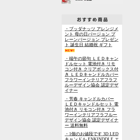
・ブッダナッツ アレンジメ
ント 母の日バージョン プ
レーンバージョン プレゼン
ト 誕生日 結婚祝 ギフト
・端午の節句 ＬＥＤキャン
ドルセット 電池付き リモ
コン付き クリアボックス付
き ＬＥＤキャンドルカバー
フラワーインテリアフラフ
ルーデザイン協会 認定デザ
イナー
・芳春 キャンドルカバー
ＬＥＤキャンドルセット 電
池付き リモコン付き フラ
ワーインテリアフラフルー
デザイン協会 認定デザイナ
ー 送料無料
・1個のお値段です 3D LED
キャンドル ENKINDDLE エ