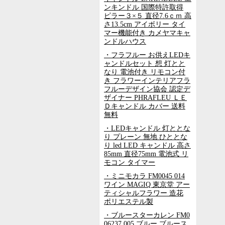
ンキンドル 国際特許取得
ピラー３×５ 直径7.6ｃｍ 高
さ13.5cm アイボリー タイ
マー機能付き カメヤマキャ
ンドルハウス
・フラフルー お供えLEDキ
ャンドルセット 想 灯とと
なり 電池付き リモコン付
き フラワーインテリアフラ
フルーデザイン協会 認定デ
ザイナー PHRAFLEU ＬＥ
Ｄキャンドル カバー 送料
無料
・LEDキャンドル 灯ととな
り プレーン 無地 ひととな
り led LED キャンドル 高さ
85mm 直径75mm 電池式 リ
モコン タイマー
・ミニモカラ FM0045 014
ワイン MAGIQ 東京堂 アー
ティシャルフラワー 造花
ポリエステル製
・ブルースターカレン FM0
06237 005 ブルー ブルース