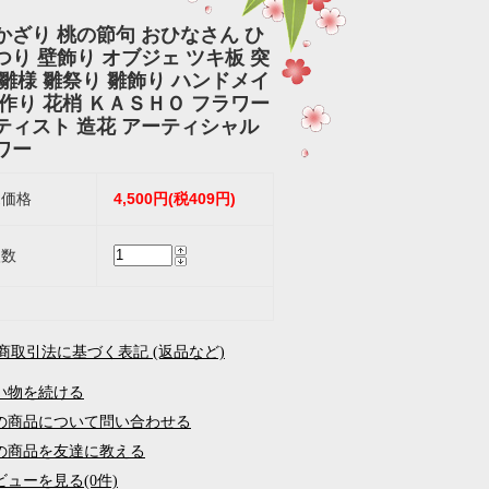
かざり 桃の節句 おひなさん ひ
つり 壁飾り オブジェ ツキ板 突
お雛様 雛祭り 雛飾り ハンドメイ
手作り 花梢 ＫＡＳＨＯ フラワー
ティスト 造花 アーティシャル
ワー
4,500円(税409円)
売価格
入数
定商取引法に基づく表記 (返品など)
い物を続ける
の商品について問い合わせる
の商品を友達に教える
ビューを見る(0件)