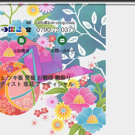
ェ ツキ板 突板 お雛様 雛祭り
ーティスト 造花 アーティシャル
す。