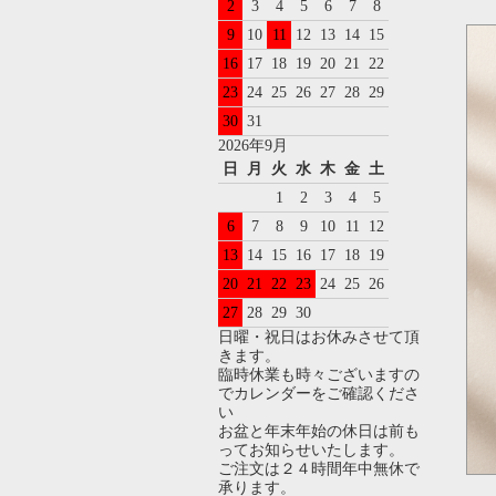
2
3
4
5
6
7
8
9
10
11
12
13
14
15
16
17
18
19
20
21
22
23
24
25
26
27
28
29
30
31
2026年9月
日
月
火
水
木
金
土
1
2
3
4
5
6
7
8
9
10
11
12
13
14
15
16
17
18
19
20
21
22
23
24
25
26
27
28
29
30
日曜・祝日はお休みさせて頂
きます。
臨時休業も時々ございますの
でカレンダーをご確認くださ
い
お盆と年末年始の休日は前も
ってお知らせいたします。
ご注文は２４時間年中無休で
承ります。