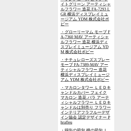
イトグリーン アーティシャ
ルフラワー 造花 FA-7293 L
GR 横浜ディスプレイミュ
ージアム YDM 株式会社ポ
ピー
・グローリーマム モーブ F
A-7360 MAV アーティシャ
ルフラワー 造花 横浜ディ
スプレイミュージアム YD
M 株式会社ポピー
・ナチュレローズスプレー
モーブ FA-7389-MAV アー
ティシャルフラワー 造花
横浜ディスプレイミュージ
アム YDM 株式会社ポピー
・マカロンタワー ＬＥＤキ
ャンドルカバー フェイク
マカロン 造花 バラ アーテ
ィシャルフラワー ＬＥＤキ
ャンドルは別売り フラワー
インテリアフラフルーデザ
イン協会 認定デザイナー P
hrafleu
・端午の節句 桃の節句 Ｌ