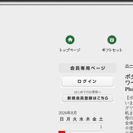
ホ
ボ
ワ
Ph
はじめてのお客様へ
【
い
グ
2026年8月
机
母
日
月
火
水
木
金
土
全体
1
※