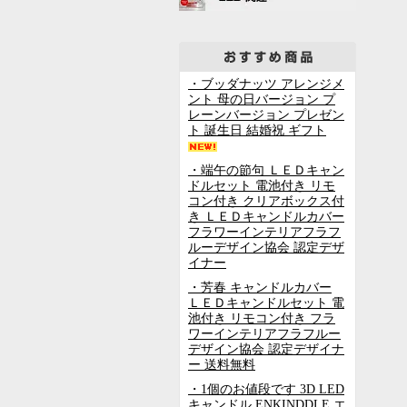
・ブッダナッツ アレンジメ
ント 母の日バージョン プ
レーンバージョン プレゼン
ト 誕生日 結婚祝 ギフト
・端午の節句 ＬＥＤキャン
ドルセット 電池付き リモ
コン付き クリアボックス付
き ＬＥＤキャンドルカバー
フラワーインテリアフラフ
ルーデザイン協会 認定デザ
イナー
・芳春 キャンドルカバー
ＬＥＤキャンドルセット 電
池付き リモコン付き フラ
ワーインテリアフラフルー
デザイン協会 認定デザイナ
ー 送料無料
・1個のお値段です 3D LED
キャンドル ENKINDDLE エ