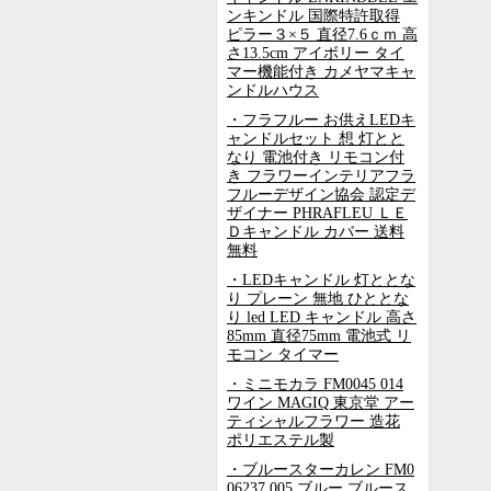
ンキンドル 国際特許取得
ピラー３×５ 直径7.6ｃｍ 高
さ13.5cm アイボリー タイ
マー機能付き カメヤマキャ
ンドルハウス
・フラフルー お供えLEDキ
ャンドルセット 想 灯とと
なり 電池付き リモコン付
き フラワーインテリアフラ
フルーデザイン協会 認定デ
ザイナー PHRAFLEU ＬＥ
Ｄキャンドル カバー 送料
無料
・LEDキャンドル 灯ととな
り プレーン 無地 ひととな
り led LED キャンドル 高さ
85mm 直径75mm 電池式 リ
モコン タイマー
・ミニモカラ FM0045 014
ワイン MAGIQ 東京堂 アー
ティシャルフラワー 造花
ポリエステル製
・ブルースターカレン FM0
06237 005 ブルー ブルース