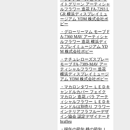
イトグリーン アーティシャ
ルフラワー 造花 FA-7293 L
GR 横浜ディスプレイミュ
ージアム YDM 株式会社ポ
ピー
・グローリーマム モーブ F
A-7360 MAV アーティシャ
ルフラワー 造花 横浜ディ
スプレイミュージアム YD
M 株式会社ポピー
・ナチュレローズスプレー
モーブ FA-7389-MAV アー
ティシャルフラワー 造花
横浜ディスプレイミュージ
アム YDM 株式会社ポピー
・マカロンタワー ＬＥＤキ
ャンドルカバー フェイク
マカロン 造花 バラ アーテ
ィシャルフラワー ＬＥＤキ
ャンドルは別売り フラワー
インテリアフラフルーデザ
イン協会 認定デザイナー P
hrafleu
・端午の節句 桃の節句 Ｌ