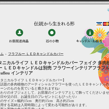
ーム
フラフルー ＬＥＤキャンドルカバー
＞
タニカルライフ ＬＥＤキャンドルカバー フェイク 多肉
ー ＬＥＤキャンドルは別売 フラワーインテリアフラフ
rafleu インテリア
ボタニカルライフ ＬＥＤキャンドルカバー】
ま話題の多肉植物のアーティシャルフラワーを使ったＬＥＤキャンドル
リーンのものを見ていると癒されますね♪
まわりのオブジェとして、お部屋のインテリアとして飾ってくださいま
の日や父の日、お誕生日のプレゼントにもぴったり♪
のサイズ＝幅約15cm 奥行約15cm 高さ約25cm
使用する花材は入荷時期によって変わる可能性があります。