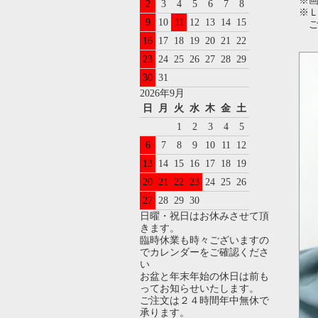
※
2
3
4
5
6
7
8
※Ｌ
9
10
11
12
13
14
15
ご
16
17
18
19
20
21
22
23
24
25
26
27
28
29
30
31
2026年9月
日
月
火
水
木
金
土
1
2
3
4
5
6
7
8
9
10
11
12
13
14
15
16
17
18
19
20
21
22
23
24
25
26
27
28
29
30
日曜・祝日はお休みさせて頂
きます。
臨時休業も時々ございますの
でカレンダーをご確認くださ
い
お盆と年末年始の休日は前も
ってお知らせいたします。
ご注文は２４時間年中無休で
承ります。