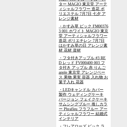
ター MAGIQ 東京堂 アーテ
ィシャルフラワー 造花 ポ
リエステル 7月7日 七夕 ア
レンジ素材
・かすみ草 ピック FM00376
3 001 ホワイト MAGIQ 東京
堂 アーティシャルフラワー
造花 ポリエチレン 7月7日
はかすみ草の日 アレンジ素
材 花材 資材
・フタ付きアップル #3 RE
D レッド FV000400 003 フ
タ付き アップル 赤 りんご
apple 東京堂 アレンジベー
ス 果物 果実 容器 入れ物 お
菓子入れ 花器
・LEDキャンドル カバー
製作 ウェディングケーキ
バージョン フェイクケーキ
サムシングブルー 推しカラ
ー Phrafleu フラフルー アー
ティシャルフラワー 結婚式
インテリア
・フレアローズ ピック ラ