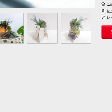
こ
レ
レ