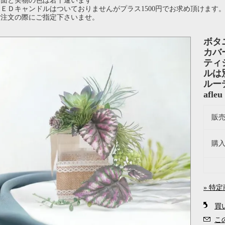
画面と実物の色は若干違います
ＥＤキャンドルはついておりませんがプラス1500円でお求め頂けます
注文の際にご指定下さいませ。
ボタ
カバ
ティ
ルは
ルー
afl
販
購
» 特
買
こ