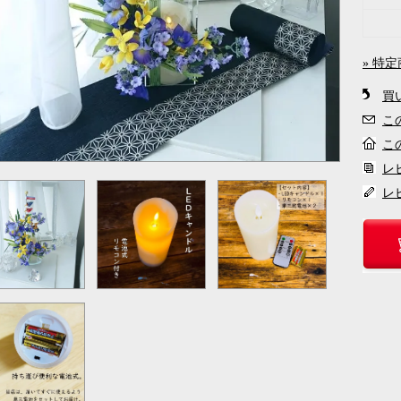
» 特
買
こ
こ
レ
レ