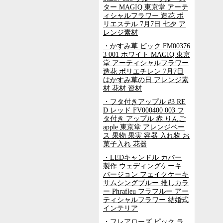
ター MAGIQ 東京堂 アーテ
ィシャルフラワー 造花 ポ
リエステル 7月7日 七夕 ア
レンジ素材
・かすみ草 ピック FM00376
3 001 ホワイト MAGIQ 東京
堂 アーティシャルフラワー
造花 ポリエチレン 7月7日
はかすみ草の日 アレンジ素
材 花材 資材
・フタ付きアップル #3 RE
D レッド FV000400 003 フ
タ付き アップル 赤 りんご
apple 東京堂 アレンジベー
ス 果物 果実 容器 入れ物 お
菓子入れ 花器
・LEDキャンドル カバー
製作 ウェディングケーキ
バージョン フェイクケーキ
サムシングブルー 推しカラ
ー Phrafleu フラフルー アー
ティシャルフラワー 結婚式
インテリア
・フレアローズ ピック ラ