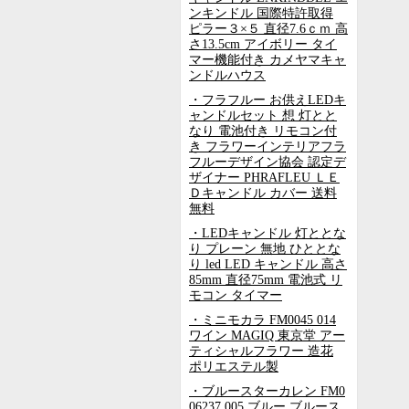
ンキンドル 国際特許取得
ピラー３×５ 直径7.6ｃｍ 高
さ13.5cm アイボリー タイ
マー機能付き カメヤマキャ
ンドルハウス
・フラフルー お供えLEDキ
ャンドルセット 想 灯とと
なり 電池付き リモコン付
き フラワーインテリアフラ
フルーデザイン協会 認定デ
ザイナー PHRAFLEU ＬＥ
Ｄキャンドル カバー 送料
無料
・LEDキャンドル 灯ととな
り プレーン 無地 ひととな
り led LED キャンドル 高さ
85mm 直径75mm 電池式 リ
モコン タイマー
・ミニモカラ FM0045 014
ワイン MAGIQ 東京堂 アー
ティシャルフラワー 造花
ポリエステル製
・ブルースターカレン FM0
06237 005 ブルー ブルース