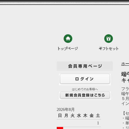
ホ
端
キ
フ
はじめてのお客様へ
端
５
イ
2026年8月
【
日
月
火
水
木
金
土
・端
1
・単
・リ