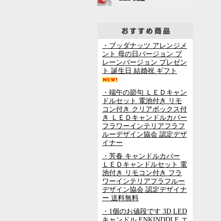
・ブッダナッツ アレンジメ
ント 母の日バージョン プ
レーンバージョン プレゼン
ト 誕生日 結婚祝 ギフト
・端午の節句 ＬＥＤキャン
ドルセット 電池付き リモ
コン付き クリアボックス付
き ＬＥＤキャンドルカバー
フラワーインテリアフラフ
ルーデザイン協会 認定デザ
イナー
・芳春 キャンドルカバー
ＬＥＤキャンドルセット 電
池付き リモコン付き フラ
ワーインテリアフラフルー
デザイン協会 認定デザイナ
ー 送料無料
・1個のお値段です 3D LED
キャンドル ENKINDDLE エ